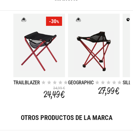
-30
%
TRAILBLAZER
GEOGRAPHIC
SILL
INFA
27,99 €
34,99 €
24,49 €
OTROS PRODUCTOS DE LA MARCA