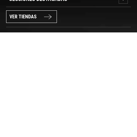
VER TIENDAS
SÍGUENOS
PAGO SEGURO
© FORUM SPORT 2025
Privacidad de datos
Aviso legal
Política de cookies
Canal Interno de Información