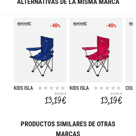
ALTERNATIVAS DE LA MISMA MARCA
-40
-40
%
%
KIDS ISLA
KIDS ISLA
COLI
CHAIR
CHAIR
CHAI
21,99 €
21,99 €
13,19 €
13,19 €
PRODUCTOS SIMILARES DE OTRAS
MARCAS