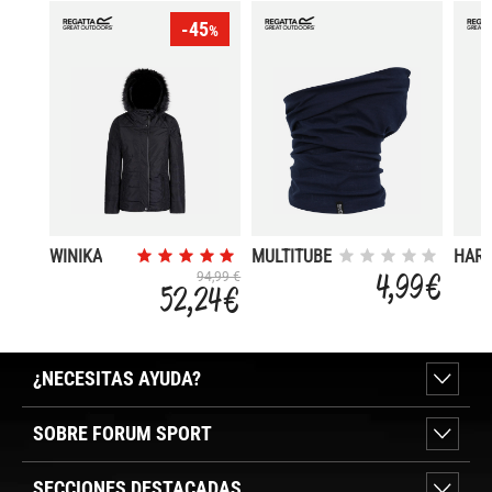
-45
%
WINIKA
MULTITUBE
HAR
HAT I
4,99 €
94,99 €
52,24 €
¿NECESITAS AYUDA?
SOBRE FORUM SPORT
SECCIONES DESTACADAS