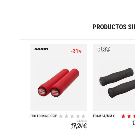
PRODUCTOS SI
-31
%
PUO LOCKING GRIP
FOAM 34,5MM X
FOAM RED 129MM
133MM
24,99 €
SING BL
17,24 €