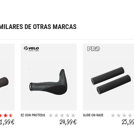
MILARES DE OTRAS MARCAS
EZ CON PROTESIS
SLIDE ON RACE
148 MM
SILICONA 32MM
11,99 €
24,99 €
25,9