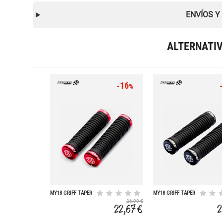
ENVÍOS Y
ALTERNATI
-16
%
MY18 GRIFF TAPER
MY18 GRIFF TAPER
Ø34 TO Ø30MM
Ø34 TO Ø30MM
26,99 €
TAPEROJO.
TAPEROJO.
22,67 €
2