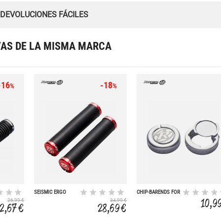
 DEVOLUCIONES FÁCILES
VAS DE LA MISMA MARCA
-16
-18
%
%
SEISMIC ERGO
CHIP-BARENDS FOR
LOCK ON 32MM
LOCK ON PLATA
10,9
26,99 €
34,99 €
(SCHWARZ/ROT)
2,67 €
28,69 €