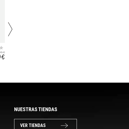
MIXED BLOOM
HIGH WAIST
RETRO 3
99 €
19,99 €
45,99 €
9 €
13,99 €
27,59 €
NUESTRAS TIENDAS
VER TIENDAS