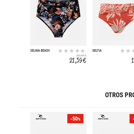
SELINA BEACH
DELTIA
35,99 €
21,59 €
OTROS PR
-50
%