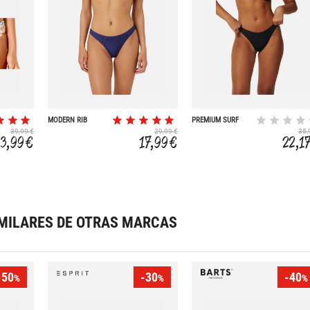
MODERN RIB
PREMIUM SURF
39,99 €
29,99 €
35,
23,99 €
17,99 €
22,1
MILARES DE OTRAS MARCAS
-50
-30
-40
%
%
%