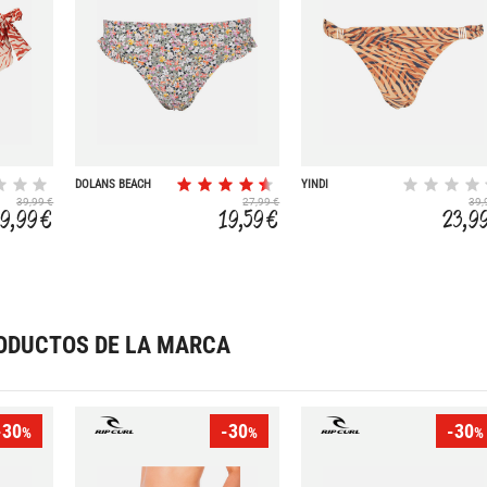
DOLANS BEACH
YINDI
39,99 €
27,99 €
39,
19,99 €
19,59 €
23,9
ODUCTOS DE LA MARCA
-30
-30
-30
%
%
%