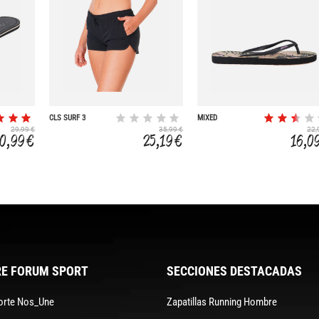
CLS SURF 3
MIXED
29,99 €
35,99 €
22,
0,99 €
25,19 €
16,0
E FORUM SPORT
SECCIONES DESTACADAS
orte Nos_Une
Zapatillas Running Hombre