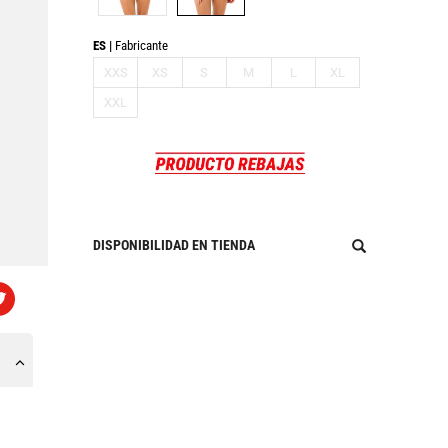
ES
Fabricante
XXS
XS
S
M
L
XL
XXL
DISPONIBILIDAD EN TIENDA