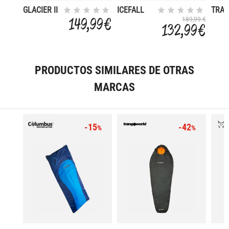
GLACIER II
ICEFALL
TRAC
-5°
PRO 600
UNDE
149,99 €
189,99 €
132,99 €
IZQUIERDA
PRODUCTOS SIMILARES DE OTRAS
MARCAS
-15
-42
%
%