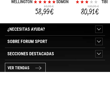
WELLINGTON
SOMON
TIBE
200
500
K30
69,99 €
139,99 €
58,99 €
80,91 €
¿NECESITAS AYUDA?
SOBRE FORUM SPORT
SECCIONES DESTACADAS
VER TIENDAS
SÍGUENOS