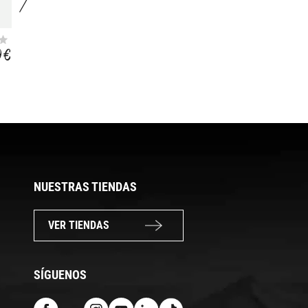
BOLT TRASERO 26-
GUARDABARROS
29
FLAP GUARD 26-29
9 €
13,49 €
9,99 €
NUESTRAS TIENDAS
VER TIENDAS
SÍGUENOS