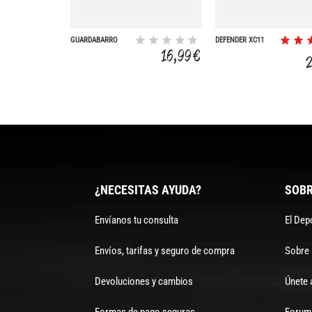
GUARDABARRO
DEFENDER XC11
TRASERO ZEFAL
29ER REAR 29
16,99 €
RM60 REGULABLE
WHEEL
26-27.5
¿NECESITAS AYUDA?
SOBR
Envíanos tu consulta
El Dep
Envíos, tarifas y seguro de compra
Sobre
Devoluciones y cambios
Únete 
Formas de pago seguras
Forum 