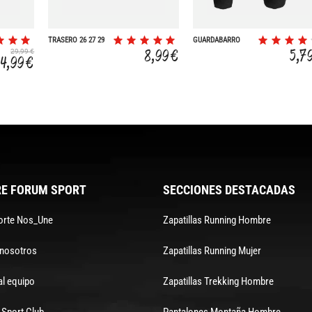
TRASERO 26 27 29
GUARDABARRO
POLISPORT 2 EN 1
8,99 €
5,7
29,99 €
24,99 €
E FORUM SPORT
SECCIONES DESTACADAS
orte Nos_Une
Zapatillas Running Hombre
 nosotros
Zapatillas Running Mujer
al equipo
Zapatillas Trekking Hombre
Sport Club
Pantalones Montaña Hombre