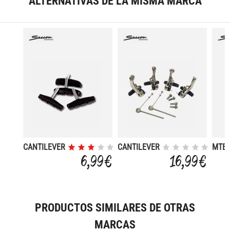
ALTERNATIVAS DE LA MISMA MARCA
CANTILEVER
CANTILEVER
MTB 
L-70
ALUMINIO
6,99 €
16,99 €
PRODUCTOS SIMILARES DE OTRAS
MARCAS