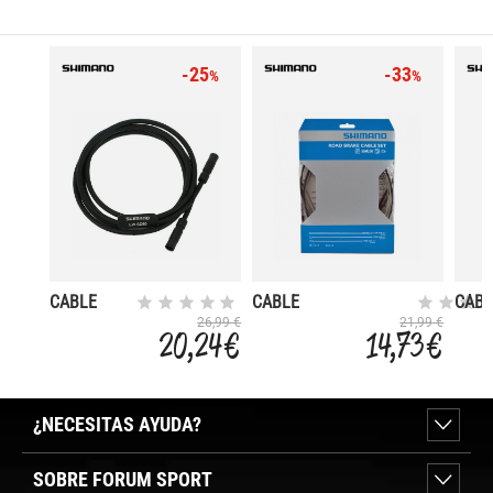
-25
-33
%
%
CABLE
CABLE
CABL
ELECTRICO
FRENO/FUNDA/TOPES
CAMB
26,99 €
21,99 €
20,24 €
14,73 €
DI2 ETUBE
CTRA NEGRO
CTRA
400MM
¿NECESITAS AYUDA?
SOBRE FORUM SPORT