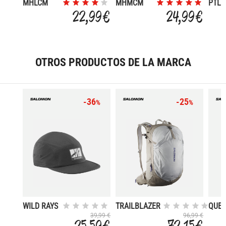
MHLCM
MHMCM
PTLC
MERINO
MERINO
TREK
22,99 €
24,99 €
HIKE LIGHT
HIKE
COO
CREW
MIDWEIGHT
LIGH
CREW
SHOR
OTROS PRODUCTOS DE LA MARCA
-36
-25
%
%
WILD RAYS
TRAILBLAZER
QUES
5 PANEL
30
GORE
39,99 €
96,99 €
25,59 €
72,15 €
CAP