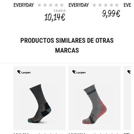
EVERYDAY
EVERYDAY
EVER
LITE CREW
LOW 3P
CREW
9,99 €
14,49 €
10,14 €
3-PACK
PRODUCTOS SIMILARES DE OTRAS
MARCAS