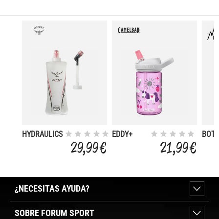
HYDRAULICS
EDDY+
BOTE
500ML
KIDS 0.4L
TERM
29,99 €
21,99 €
DE 1
¿NECESITAS AYUDA?
SOBRE FORUM SPORT