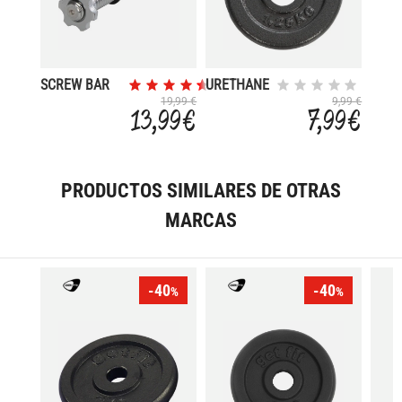
SCREW BAR
URETHANE
DIA30*350MM
PLATE
19,99 €
9,99 €
13,99 €
7,99 €
1,25KG
PRODUCTOS SIMILARES DE OTRAS
MARCAS
-40
-40
%
%