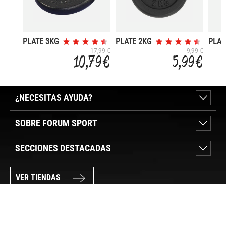
PLATE 3KG
PLATE 2KG
PLAT
D.30MM
D.30MM
D.30
17,99 €
9,99 €
10,79 €
5,99 €
¿NECESITAS AYUDA?
SOBRE FORUM SPORT
SECCIONES DESTACADAS
VER TIENDAS
SÍGUENOS