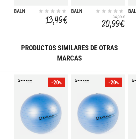
BALN
BALN
BAL
MEDICINAL
MEDICINAL
MEDI
13,49 €
34,99 €
20,99 €
PVC LISO
NEW 2KG
NEW 
AGUA
2.5KG
PRODUCTOS SIMILARES DE OTRAS
MARCAS
-20
-20
%
%