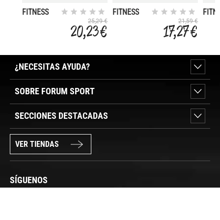
FITNESS
FITNESS
FITN
BALL 75
BALL 65
BALL
25,29 €
21,59 €
20,23 €
17,27 €
CM
CM
CM
¿NECESITAS AYUDA?
SOBRE FORUM SPORT
SECCIONES DESTACADAS
VER TIENDAS
SÍGUENOS