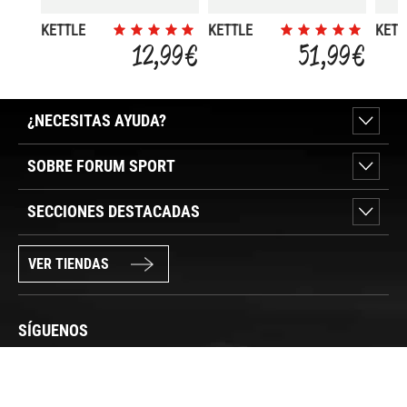
KETTLE
KETTLE
KETT
BELL 3KG
BELL 10
1 UN
12,99 €
51,99 €
KG
¿NECESITAS AYUDA?
SOBRE FORUM SPORT
SECCIONES DESTACADAS
VER TIENDAS
SÍGUENOS