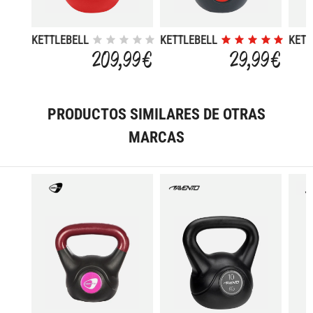
KETTLEBELL
KETTLEBELL
KETT
NEOPRENO
8KG
4KG
209,99 €
29,99 €
32KG
PRODUCTOS SIMILARES DE OTRAS
MARCAS