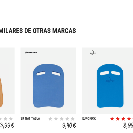
MILARES DE OTRAS MARCAS
SR NAT TABLA
EUROKICK
NATACIN 15-18 KGS
23,99 €
9,40 €
8,9