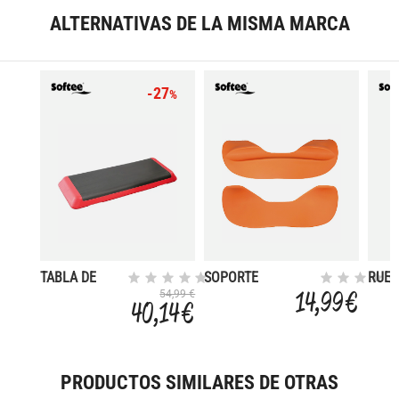
ALTERNATIVAS DE LA MISMA MARCA
-27
%
TABLA DE
SOPORTE
RUE
STEP
CUELLO/HOMBROS
ABD
14,99 €
54,99 €
40,14 €
PROFESIONAL
PLUS PARA BARRA
DOB
DE ALZAMIENTO
PRODUCTOS SIMILARES DE OTRAS