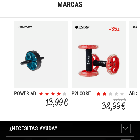
MARCAS
-35
%
POWER AB
P2I CORE
AB S
ROLLER
TRAINING
C/CO
13,99 €
59,99 €
38,99 €
WHEELS
¿NECESITAS AYUDA?