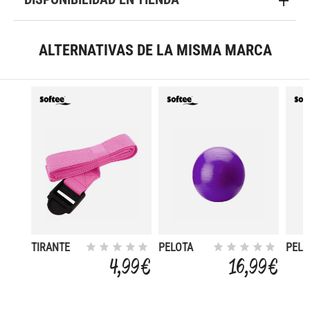
ALTERNATIVAS DE LA MISMA MARCA
TIRANTE
PELOTA
PELO
YOGA
GIGANTE
GIGA
4,99 €
16,99 €
FLEXI65CM
55C