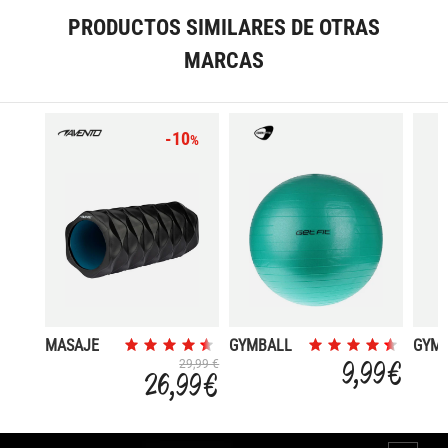
PRODUCTOS SIMILARES DE OTRAS
MARCAS
-10
%
MASAJE
GYMBALL
GYM
RODILLO
55CM
65C
9,99 €
29,99 €
26,99 €
ESPUMA
WAVE