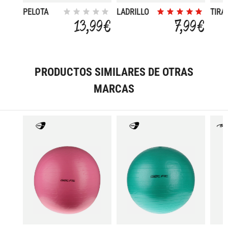
PELOTA
LADRILLO
TIRA
GIGANTE
YOGA
YOG
13,99 €
7,99 €
55CM
PRODUCTOS SIMILARES DE OTRAS
MARCAS