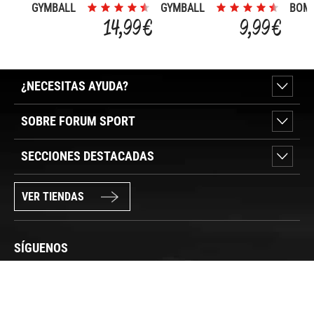
GYMBALL
GYMBALL
BOM
75CM
55CM
PELO
14,99 €
9,99 €
GYM 
DOB
ACCI
¿NECESITAS AYUDA?
SOBRE FORUM SPORT
SECCIONES DESTACADAS
VER TIENDAS
SÍGUENOS