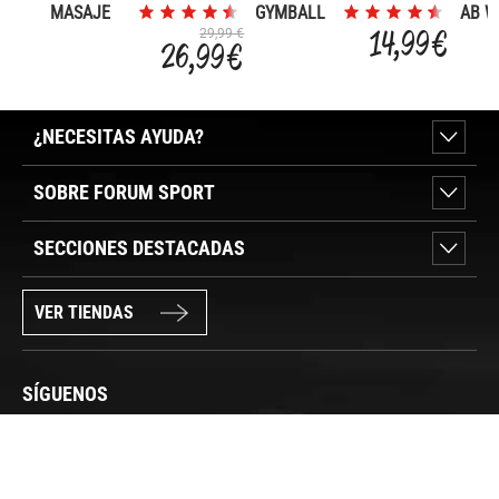
MASAJE
GYMBALL
AB W
RODILLO
75CM
14,99 €
29,99 €
26,99 €
ESPUMA
WAVE
¿NECESITAS AYUDA?
SOBRE FORUM SPORT
SECCIONES DESTACADAS
VER TIENDAS
SÍGUENOS