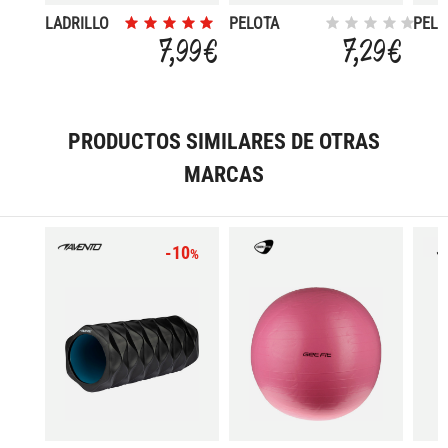
LADRILLO
PELOTA
PELO
YOGA
MASAJE23CM
GIGA
7,99 €
7,29 €
FLEX
CM
PRODUCTOS SIMILARES DE OTRAS
MARCAS
-10
%