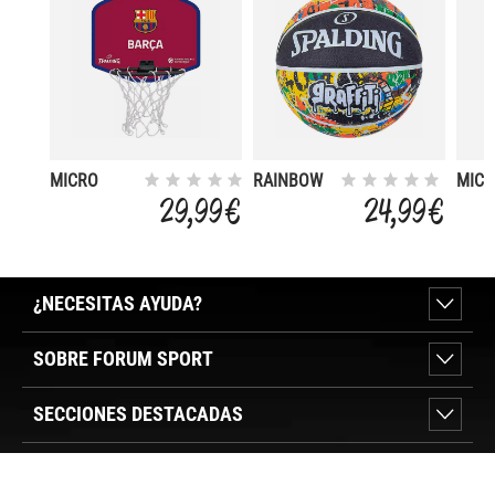
MICRO
RAINBOW
MIC
MINIBOARD
GRAFFITI
MINI
29,99 €
24,99 €
BARCELONA
BASK
¿NECESITAS AYUDA?
SOBRE FORUM SPORT
SECCIONES DESTACADAS
VER TIENDAS