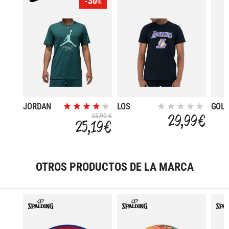
-30
%
JORDAN
LOS
GOL
JUMPMAN
ANGELES
STAT
29,99 €
35,99 €
25,19 €
FLIGHT
LAKERS
WAR
OTROS PRODUCTOS DE LA MARCA