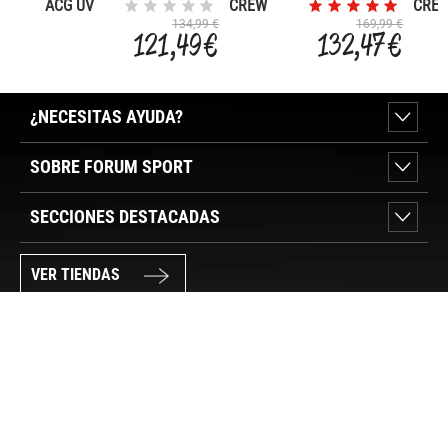
ACG UV
CREW
CRE
FIVE
MIDLAYER
JACK
134,99 €
169,99 €
121,49 €
132,47 €
TOWERS
2.0
¿NECESITAS AYUDA?
SOBRE FORUM SPORT
SECCIONES DESTACADAS
VER TIENDAS
SÍGUENOS