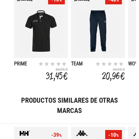
%
%
PRIME
TEAM
WOV
34,95 €
34,95 €
31,45 €
20,96 €
PRODUCTOS SIMILARES DE OTRAS
MARCAS
-39
-10
%
%