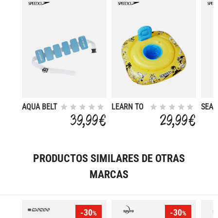
AQUA BELT
LEARN TO
SEA 
AZ
SWIM
SQUI
39,99 €
29,99 €
TOYS
PRODUCTOS SIMILARES DE OTRAS
MARCAS
-30
-30
%
%