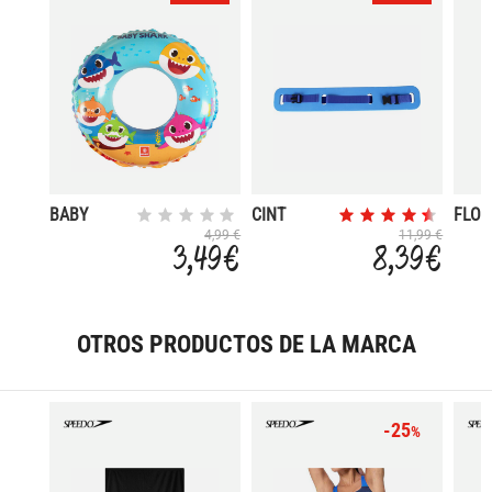
BABY
CINT
FLOT
SHARK 50
FITNESS
9 EL
4,99 €
11,99 €
3,49 €
8,39 €
CM
ADULTO
OTROS PRODUCTOS DE LA MARCA
-25
%