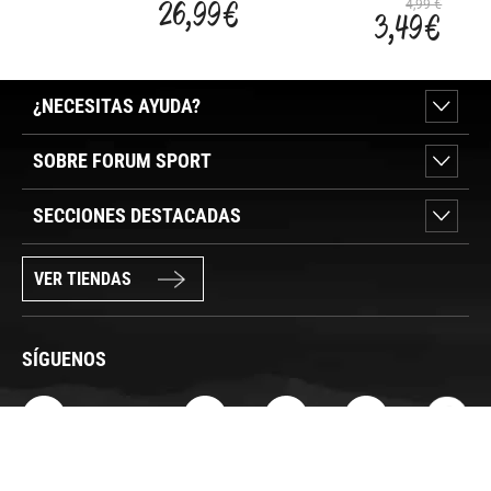
SHARK 50
FITN
26,99 €
4,99 €
3,49 €
CM
ADUL
¿NECESITAS AYUDA?
SOBRE FORUM SPORT
SECCIONES DESTACADAS
VER TIENDAS
SÍGUENOS
PAGO SEGURO