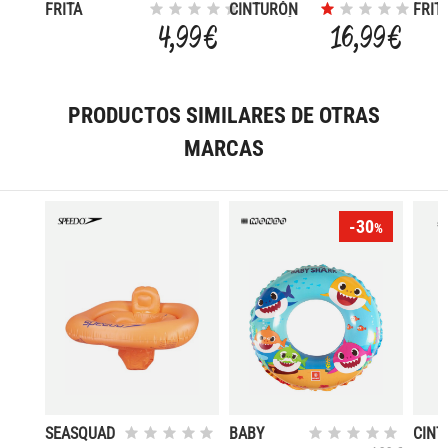
FRITA
CINTURÓN
FRIT
MICROPOROSA
AQUAERÓBIC
MIC
4,99 €
16,99 €
REDONDA
RED
152X6,5 CM
152X
PRODUCTOS SIMILARES DE OTRAS
MARCAS
-30
%
SEASQUAD
BABY
CINT