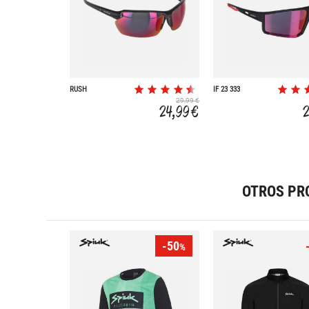
RUSH
IF 23 333
29,99 €
24,99 €
OTROS PR
-50
%