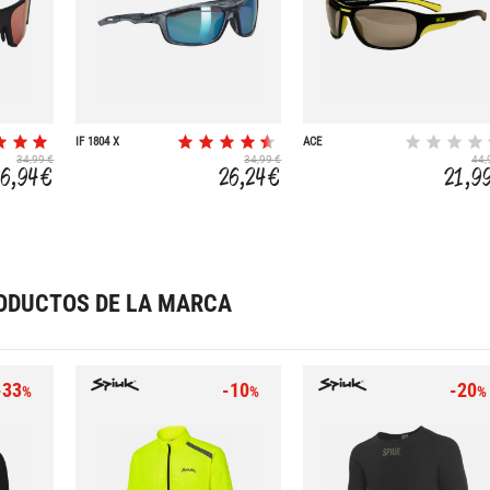
IF 1804 X
ACE
FOTOC+POLARIZ
34,99 €
34,99 €
44,
26,94 €
26,24 €
21,9
ODUCTOS DE LA MARCA
-33
-10
-20
%
%
%