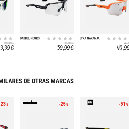
DABBEL NEGRO
LYRA NARANJA
LENTE LUMIRIS II
ESPEJO PLATA
29,99 €
79,99 €
49,
23,39 €
59,99 €
40,9
MILARES DE OTRAS MARCAS
-23
-25
-51
%
%
%