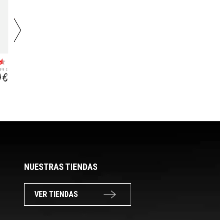
ANATOMIC
PROFIT DUAL ROAD
C UNISEX
99 €
34,99 €
234,99 €
9 €
20,99 €
119,99 €
NUESTRAS TIENDAS
VER TIENDAS