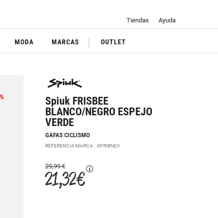
Tiendas
Ayuda
MODA
MARCAS
OUTLET
%
Spiuk FRISBEE
BLANCO/NEGRO ESPEJO
VERDE
GAFAS CICLISMO
REFERENCIA MARCA:
GFRIBNEV
29,99 €
21,32 €