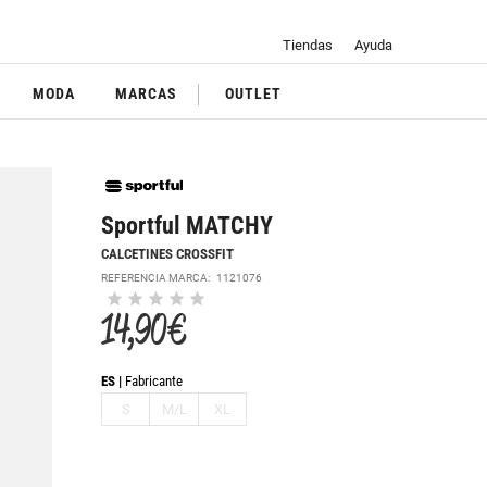
Tiendas
Ayuda
MODA
MARCAS
OUTLET
Sportful MATCHY
CALCETINES CROSSFIT
REFERENCIA MARCA:
1121076
14,90 €
ES
Fabricante
S
M/L
XL