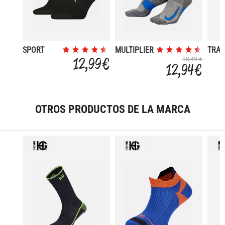
SPORT
MULTIPLIER
TRAI
LIGHT
ANKLE 2PR
3P S
12,99 €
18,49 €
12,94 €
- 144 GR
OTROS PRODUCTOS DE LA MARCA