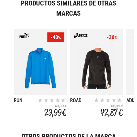
PRODUCTOS SIMILARES DE OTRAS
MARCAS
-40
-36
%
%
RUN
ROAD
ADI3
FAVOURITE
SEAMLESS
ICON
49,99 €
66,99 €
29,99 €
42,87 €
QUARTER-
LS TOP
ZIP
OTROS PRODUCTOS DE LA MARCA