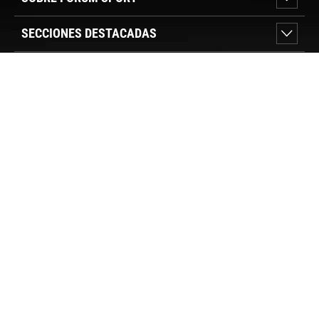
SECCIONES DESTACADAS
VER TIENDAS
SÍGUENOS
PAGO SEGURO
© FORUM SPORT 2025
Privacidad de datos
Aviso legal