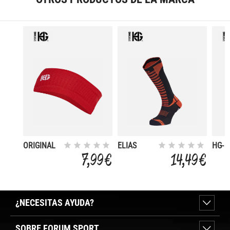
ORIGINAL
ELIAS
HG-
GRO
7,99 €
14,49 €
PRIN
HEA
¿NECESITAS AYUDA?
SOBRE FORUM SPORT