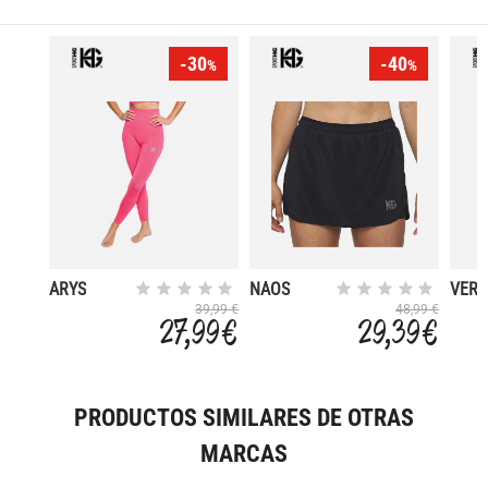
-30
-40
%
%
ARYS
NAOS
VERG
39,99 €
48,99 €
27,99 €
29,39 €
PRODUCTOS SIMILARES DE OTRAS
MARCAS