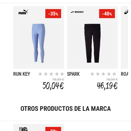
-35
-40
%
%
RUN KEY
SPARK
ROA
ITEM
76,99 €
76,99 €
50,04 €
46,19 €
ULTRAFORM
OTROS PRODUCTOS DE LA MARCA