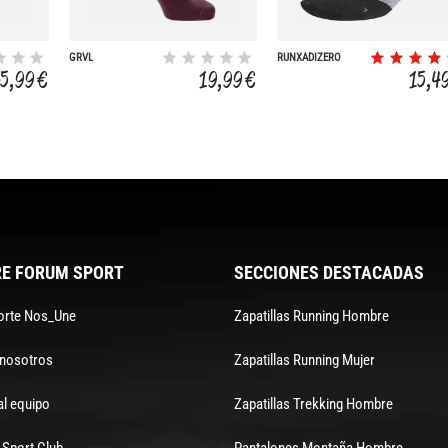
GRVL
RUNXADIZERO
45,99 €
19,99 €
15,4
E FORUM SPORT
SECCIONES DESTACADAS
orte Nos_Une
Zapatillas Running Hombre
 nosotros
Zapatillas Running Mujer
al equipo
Zapatillas Trekking Hombre
Sport Club
Pantalones Montaña Hombre