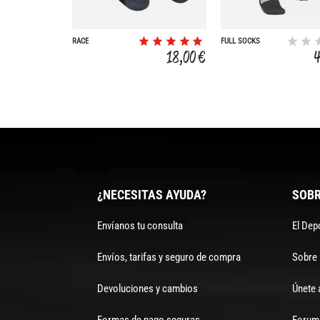
RACE
FULL SOCKS
RECOVERY
18,00 €
¿NECESITAS AYUDA?
SOBR
Envíanos tu consulta
El Dep
Envíos, tarifas y seguro de compra
Sobre
Devoluciones y cambios
Únete 
Formas de pago seguras
Forum 