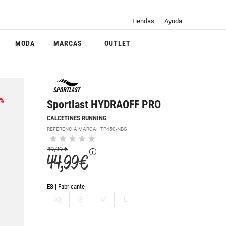
Tiendas
Ayuda
MODA
MARCAS
OUTLET
%
Sportlast HYDRAOFF PRO
CALCETINES RUNNING
REFERENCIA MARCA:
TP450-NBG
49,99 €
44,99 €
ES
Fabricante
XS
S
M
L