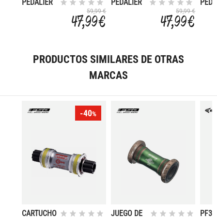
PEDALIER
PEDALIER
PEDA
DUB BB30
DUB
DUB
59,99 €
59,99 €
47,99 €
47,99 €
ROAD WIDE
PRESSFIT
PRES
68
30 ROAD
30 R
WIDE
WIDE
79MM
73M
PRODUCTOS SIMILARES DE OTRAS
MARCAS
-40
%
CARTUCHO
JUEGO DE
PF30