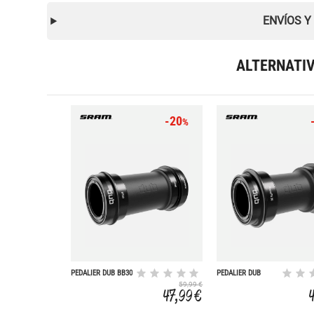
ENVÍOS Y
ALTERNATI
-20
%
PEDALIER DUB BB30
PEDALIER DUB
(ROAD) 73MM
PRESSFIT 30-46
59,99 €
ROAD 73 /83M
47,99 €