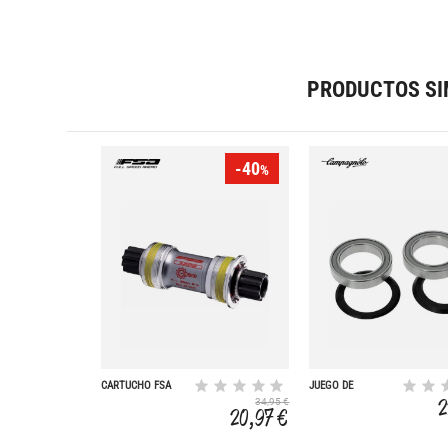
PRODUCTOS SI
-40
%
CARTUCHO FSA
JUEGO DE
PLATINUM ISIS 68
RODAMIENTOS
2
34,95 €
X 118 MM
POWER TORQUE
20,97 €
VELOCE