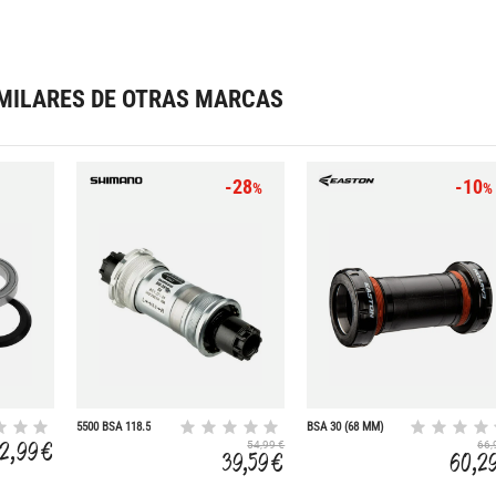
MILARES DE OTRAS MARCAS
-28
-10
%
%
5500 BSA 118.5
BSA 30 (68 MM)
2,99 €
54,99 €
66,
39,59 €
60,2