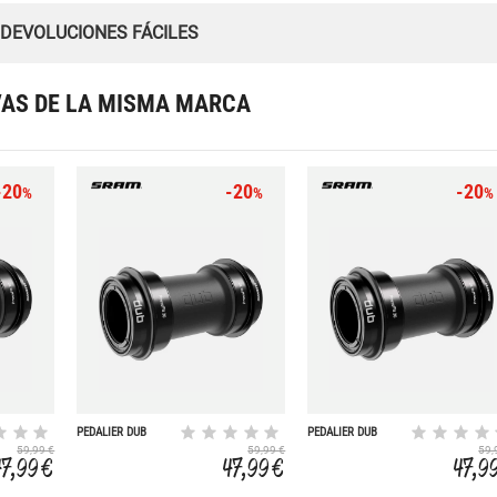
 DEVOLUCIONES FÁCILES
VAS DE LA MISMA MARCA
-20
-20
-20
%
%
%
PEDALIER DUB
PEDALIER DUB
PRESSFIT 30
PRESSFIT 30 ROAD
59,99 €
59,99 €
59,
(ROAD) 83MM
WIDE 79MM
47,99 €
47,99 €
47,9