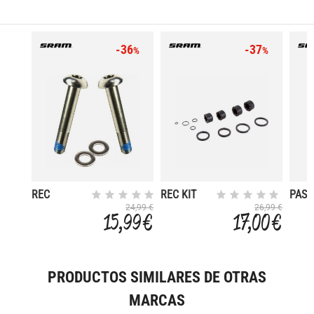
-36
-37
%
%
REC
REC KIT
PAST
TORNILLOS
PISTON
FRE
24,99 €
26,99 €
15,99 €
17,00 €
PARA
PINZA
GUID
ADAPTADOR
GUIDE
ACER
FLATMOU
R/RS/RSC
ORGN
PRODUCTOS SIMILARES DE OTRAS
MARCAS