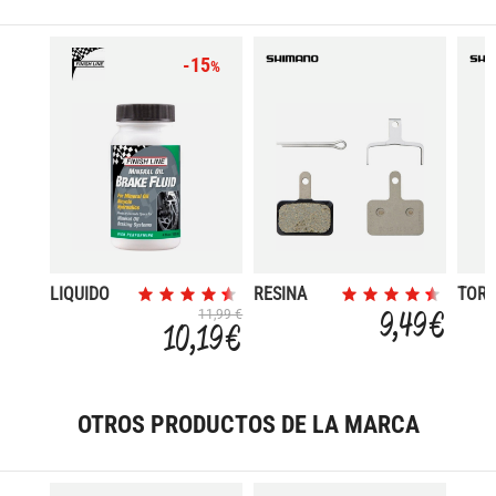
-15
%
LIQUIDO
RESINA
TORN
DE FRENOS
B052S
DE
9,49 €
11,99 €
10,19 €
MINERAL
BLISTER
CONE
DE B
M9 S
BH9
OTROS PRODUCTOS DE LA MARCA