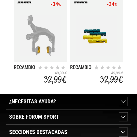
-34
-34
%
%
RECAMBIO
RECAMBIO
ZAPATA DM
ZAPATA
49,99 €
49,99 €
32,99 €
32,99 €
CARBONO
CARBONO
ROAD DIRE
ROAD
¿NECESITAS AYUDA?
SOBRE FORUM SPORT
SECCIONES DESTACADAS