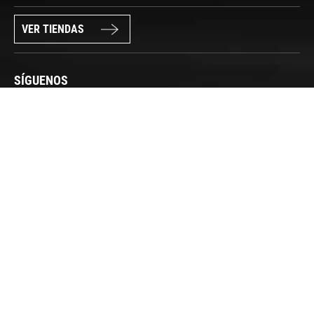
VER TIENDAS
SÍGUENOS
PAGO SEGURO
© FORUM SPORT 2025
Privacidad de datos
Aviso legal
Política de cookies
Canal Interno de Información
Condiciones generales