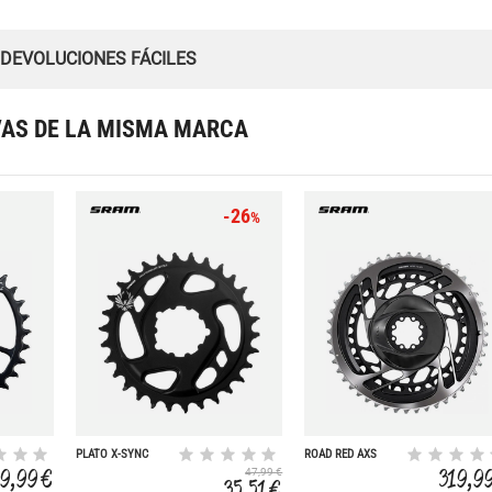
 DEVOLUCIONES FÁCILES
VAS DE LA MISMA MARCA
-26
%
PLATO X-SYNC
ROAD RED AXS
EAGLE GX
2X12 48/35T DM
19,99 €
319,9
47,99 €
FORJADO FRIO 3
35,51 €