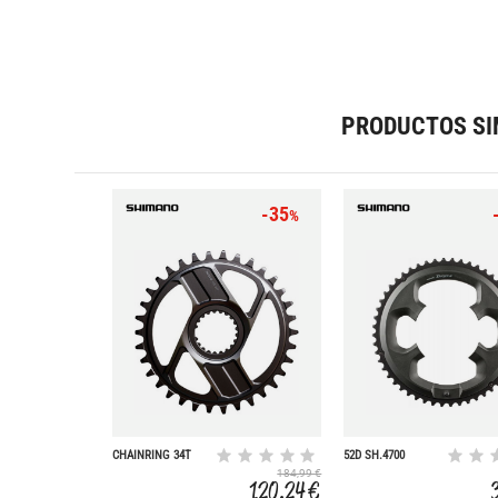
PRODUCTOS SI
-35
%
CHAINRING 34T
52D SH.4700
XTR CRM96
TIAGRA 52 36
184,99 €
DOB.10V
120,24 €