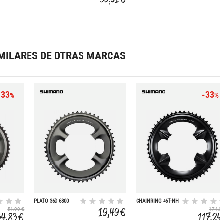
MILARES DE OTRAS MARCAS
-33
-33
%
%
PLATO 36D 6800
CHAINRING 46T-NH
ULTEGRA 46/36
19,49 €
51,99 €
174,
34,83 €
117,2