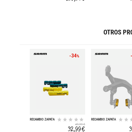
OTROS PR
-34
%
RECAMBIO ZAPATA
RECAMBIO ZAPATA
CARBONO ROAD
DM CARBONO
49,99 €
ROAD DIRE
32,99 €
3