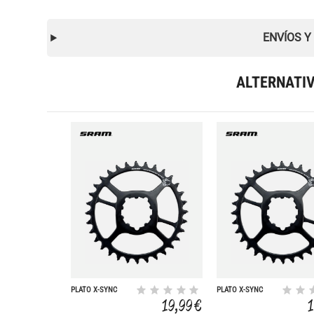
ENVÍOS Y
ALTERNATI
PLATO X-SYNC
PLATO X-SYNC
EAGLE NX ACERO
EAGLE NX ACERO
19,99 €
32D DM 6
34D DM 6