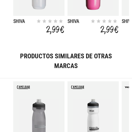
SHIVA
SHIVA
SHIV
TWIST
TWIST
TWIS
2,99 €
2,99 €
500CC
500CC
CC
PRODUCTOS SIMILARES DE OTRAS
MARCAS