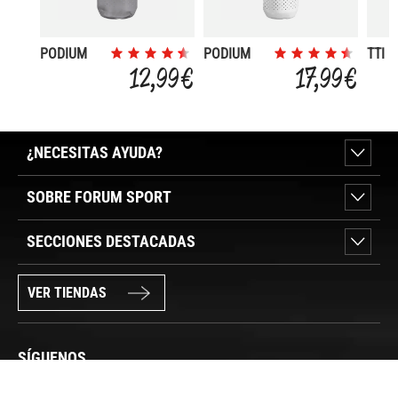
PODIUM
PODIUM
TTI
2020 0.6L
CHILL
BOTT
12,99 €
17,99 €
2019 0.6L
750
¿NECESITAS AYUDA?
SOBRE FORUM SPORT
SECCIONES DESTACADAS
VER TIENDAS
SÍGUENOS