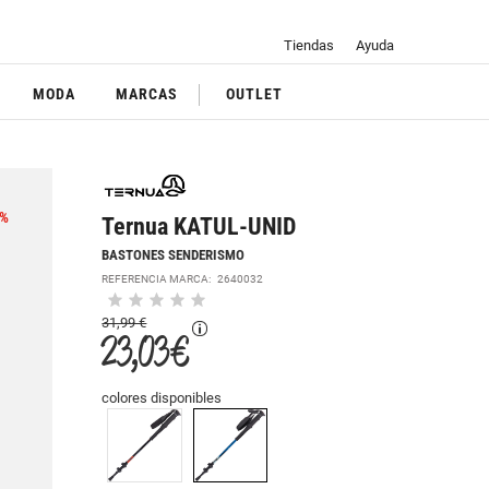
Tiendas
Ayuda
MODA
MARCAS
OUTLET
%
Ternua KATUL-UNID
BASTONES SENDERISMO
REFERENCIA MARCA:
2640032
31,99 €
23,03 €
colores disponibles