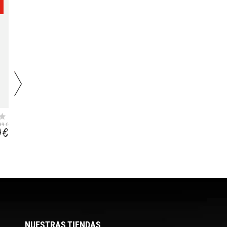
-30
-25
%
%
AMUR
INIK REGENERATIVE
99 €
33,99 €
39,99 €
9 €
23,79 €
29,99 €
NUESTRAS TIENDAS