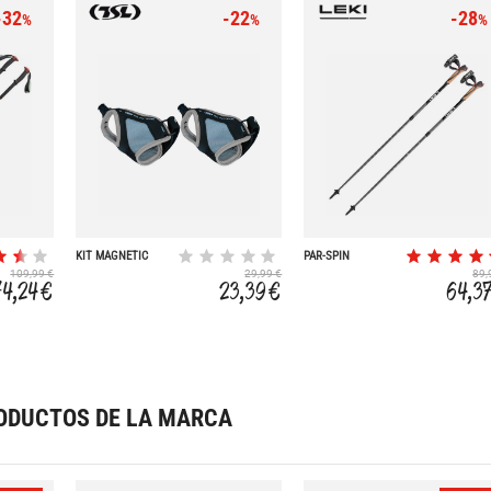
-32
-22
-28
%
%
%
KIT MAGNETIC
PAR-SPIN
STRAPS
109,99 €
29,99 €
89,
74,24 €
23,39 €
64,3
ODUCTOS DE LA MARCA