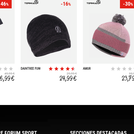
-46
-16
-30
%
%
%
DAINTREE FUW
AMUR
49,99 €
29,99 €
33,
6,99 €
24,99 €
23,7
E FORUM SPORT
SECCIONES DESTACADAS