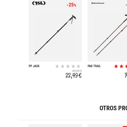
-25
%
PP JACK
PAR TRAIL
TREKKING POLES
29,99 €
22,49 €
OTROS PR