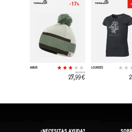
-17
%
AMUR
LOURDES
33,99 €
27,99 €
2
¿NECESITAS AYUDA?
SOBR