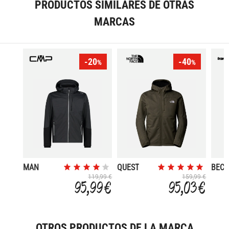
PRODUCTOS SIMILARES DE OTRAS
MARCAS
-20
-40
%
%
MAN
QUEST
BECK
JACKET
119,99 €
159,99 €
95,99 €
95,03 €
ZIP HOOD
OTROS PRODUCTOS DE LA MARCA