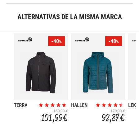
ALTERNATIVAS DE LA MISMA MARCA
-40
-48
%
%
TERRA
HALLEN
LEK
HYBRID
HAR
169,99 €
179,99 €
101,99 €
92,87 €
FMW
HOOD