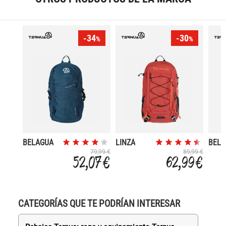
-34
-30
%
%
BELAGUA
LINZA
BEL
79,99 €
89,99 €
52,07 €
62,99 €
CATEGORÍAS QUE TE PODRÍAN INTERESAR