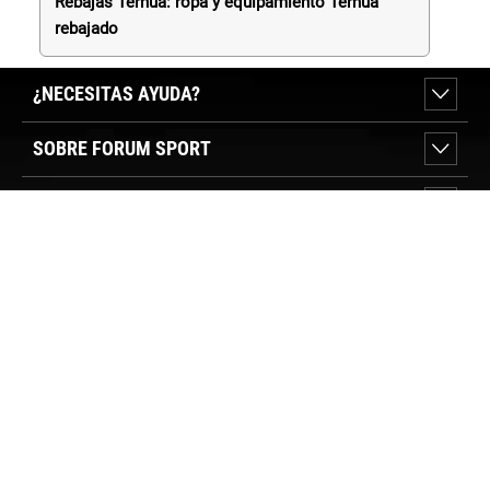
Rebajas Ternua: ropa y equipamiento Ternua
rebajado
¿NECESITAS AYUDA?
SOBRE FORUM SPORT
SECCIONES DESTACADAS
VER TIENDAS
SÍGUENOS
PAGO SEGURO