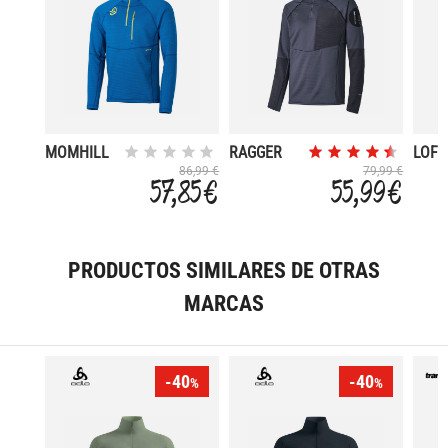
MOMHILL
RAGGER
LOFT
86,99 €
79,99 €
57,85 €
55,99 €
PRODUCTOS SIMILARES DE OTRAS
MARCAS
-40
-40
%
%