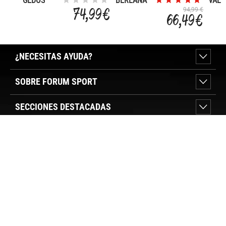
GEDOS
BERLANA
VALD
2.0
74,99 €
94,99 €
66,49 €
¿NECESITAS AYUDA?
SOBRE FORUM SPORT
SECCIONES DESTACADAS
VER TIENDAS
SÍGUENOS