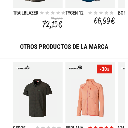
TRAILBLAZER
TYGEN 12
BORE
30
CLAS
66,99 €
96,99 €
72,15 €
OTROS PRODUCTOS DE LA MARCA
-30
%