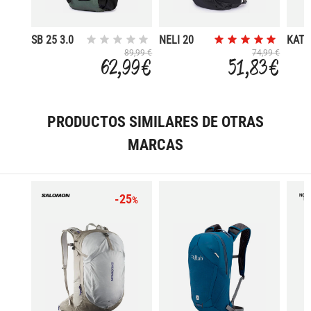
SB 25 3.0
NELI 20
KAT
20
89,99 €
74,99 €
62,99 €
51,83 €
PRODUCTOS SIMILARES DE OTRAS
MARCAS
-25
%