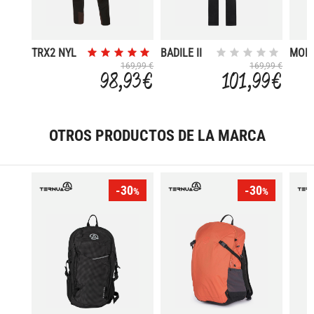
TRX2 NYL
BADILE II
MOR
WM PRO
SOFT
169,99 €
169,99 €
98,93 €
101,99 €
SLIM
OTROS PRODUCTOS DE LA MARCA
-30
-30
%
%