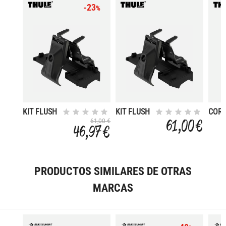
-23
%
KIT FLUSH
KIT FLUSH
COR
RAIL
RAIL
CARG
61,00 €
61,00 €
46,97 €
186012
186016
120
TIPO
CINC
1PZ
PRODUCTOS SIMILARES DE OTRAS
MARCAS