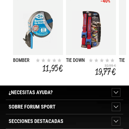
-40
%
BOMBER
TIE DOWN
TIE 
TIE DOWN
SILICONE 5
SILI
11,95 €
32,95 €
19,77 €
4
¿NECESITAS AYUDA?
SOBRE FORUM SPORT
SECCIONES DESTACADAS