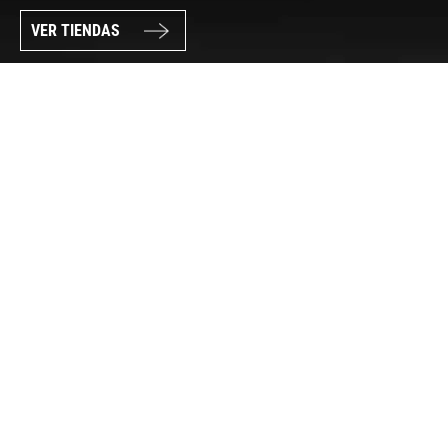
VER TIENDAS
SÍGUENOS
PAGO SEGURO
© FORUM SPORT 2025
Privacidad de datos
Aviso legal
Política de cookies
Canal Interno de Información
Condiciones generales