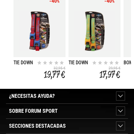
-40
-40
%
%
TIE DOWN
TIE DOWN
BOM
SILICONE 5
SILICONE
TIE 
32,95 €
29,95 €
19,77 €
17,97 €
4
¿NECESITAS AYUDA?
SOBRE FORUM SPORT
SECCIONES DESTACADAS