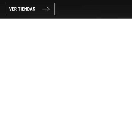
VER TIENDAS
SÍGUENOS
PAGO SEGURO
© FORUM SPORT 2025
Privacidad de datos
Aviso legal
Política de cookies
Canal Interno de Información
Condiciones generales