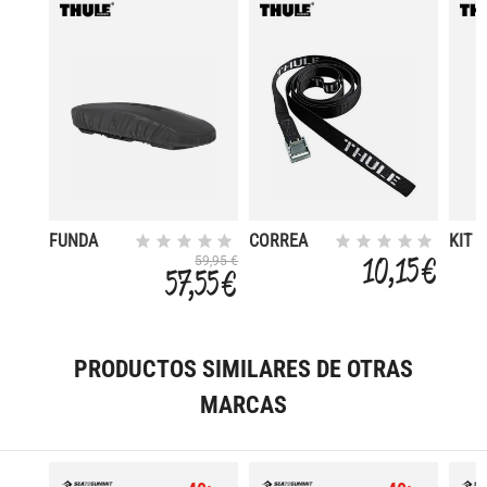
FUNDA
CORREA
KIT 
PARKING
CARGA TH
RAIL
10,15 €
59,95 €
57,55 €
CAJA
120CM
1860
TIPO
CINCHA
1PZ
PRODUCTOS SIMILARES DE OTRAS
MARCAS