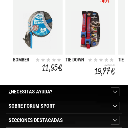
-40
%
BOMBER
TIE DOWN
TIE 
TIE DOWN
SILICONE 5
SILI
11,95 €
32,95 €
19,77 €
4
¿NECESITAS AYUDA?
SOBRE FORUM SPORT
SECCIONES DESTACADAS