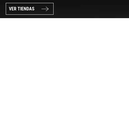
VER TIENDAS
SÍGUENOS
PAGO SEGURO
© FORUM SPORT 2025
Privacidad de datos
Aviso legal
Política de cookies
Canal Interno de Información
Condiciones generales