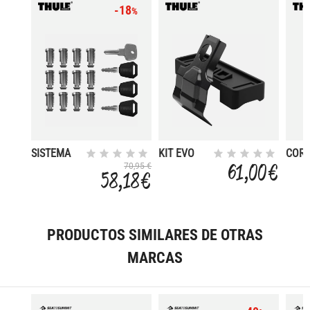
-18
%
SISTEMA
KIT EVO
COR
ONE KEY
CLAMP
CARG
61,00 €
70,95 €
58,18 €
12 PACKS
5141
120
TIPO
CINC
1PZ
PRODUCTOS SIMILARES DE OTRAS
MARCAS