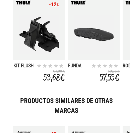
-12
%
KIT FLUSH
FUNDA
RODI
RAIL
PARKING
CAR
61,00 €
59,95 €
53,68 €
57,55 €
186017
CAJA
ROLL
336
PRODUCTOS SIMILARES DE OTRAS
MARCAS