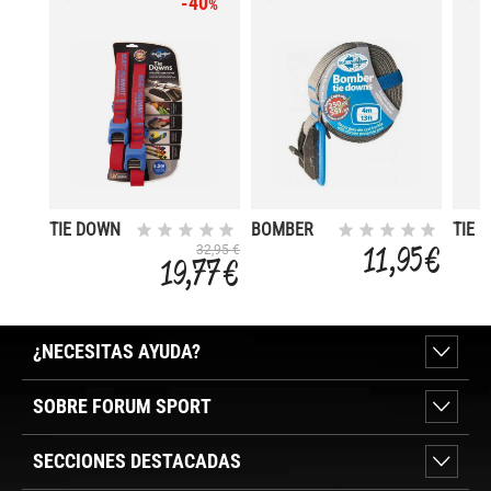
-40
%
TIE DOWN
BOMBER
TIE 
SILICONE 5
TIE DOWN
SILI
11,95 €
32,95 €
19,77 €
4
¿NECESITAS AYUDA?
SOBRE FORUM SPORT
SECCIONES DESTACADAS