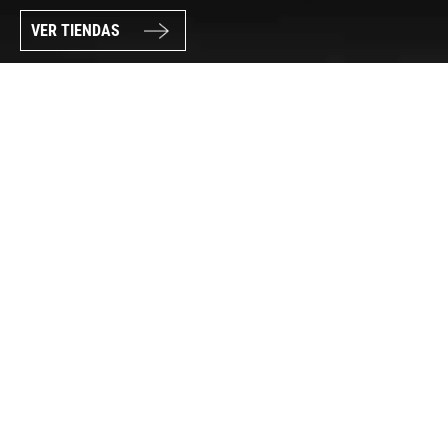
VER TIENDAS
SÍGUENOS
PAGO SEGURO
© FORUM SPORT 2025
Privacidad de datos
Aviso legal
Política de cookies
Canal Interno de Información
Condiciones generales