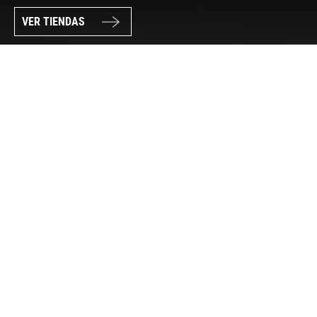
VER TIENDAS
SÍGUENOS
PAGO SEGURO
© FORUM SPORT 2025
Privacidad de datos
Aviso legal
Política de cookies
Canal Interno de Información
Condiciones generales