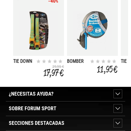
-40
%
TIE DOWN
BOMBER
TIE 
SILICONE
TIE DOWN
SILI
11,95 €
29,95 €
17,97 €
4
¿NECESITAS AYUDA?
SOBRE FORUM SPORT
SECCIONES DESTACADAS