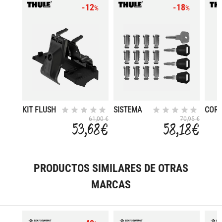
-12
-18
%
%
KIT FLUSH
SISTEMA
COR
RAIL
ONE KEY
CARG
61,00 €
70,95 €
53,68 €
58,18 €
186018
12 PACKS
120
TIPO
CINC
1PZ
PRODUCTOS SIMILARES DE OTRAS
MARCAS