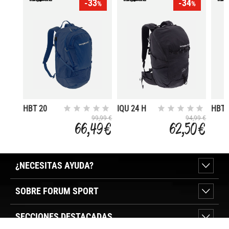
-33
-34
%
%
HBT 20
IQU 24 H
HBT 
99,99 €
94,99 €
66,49 €
62,50 €
¿NECESITAS AYUDA?
SOBRE FORUM SPORT
SECCIONES DESTACADAS