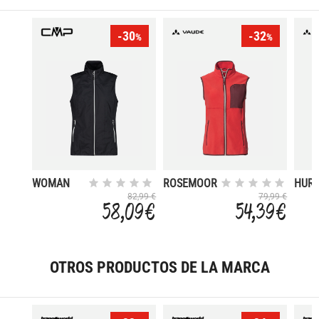
-30
-32
%
%
WOMAN
ROSEMOOR
HURR
VEST
VEST 
82,99 €
79,99 €
58,09 €
54,39 €
OTROS PRODUCTOS DE LA MARCA