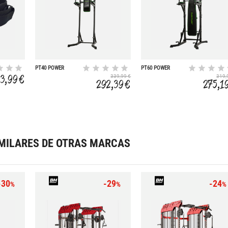
PT40 POWER
PT60 POWER
TOWER
TOWER
23,99 €
339,99 €
319,
292,39 €
275,1
MILARES DE OTRAS MARCAS
-30
-29
-24
%
%
%