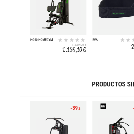
HG60 HOMEGYM
EVA
WEIGHTLIFTING
1.329,00 €
BELT MEDIUM
1.196,10 €
PRODUCTOS SI
-39
%