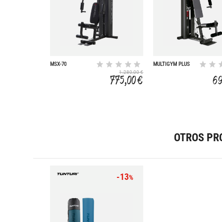
MSX-70
MULTIGYM PLUS
BLACK
1.280,00 €
775,00 €
69
OTROS PR
-13
%