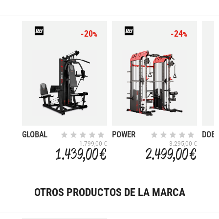
-20
-24
%
%
GLOBAL
POWER
DOBL
GYM
SMITH
PROF
1.799,00 €
3.295,00 €
1.439,00 €
2.499,00 €
BLACK
CSX-
OTROS PRODUCTOS DE LA MARCA