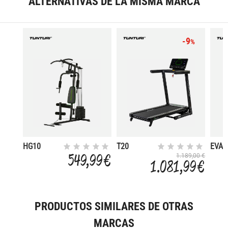
ALTERNATIVAS DE LA MISMA MARCA
-9
%
HG10
T20
EVA
HOMEGYM
TREADMILL
WEIG
549,99 €
1.189,00 €
1.081,99 €
COMPETE
BELT
PRODUCTOS SIMILARES DE OTRAS
MARCAS