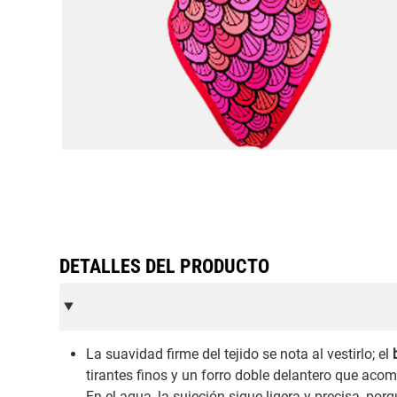
DETALLES DEL PRODUCTO
La suavidad firme del tejido se nota al vestirlo; el
tirantes finos y un forro doble delantero que ac
En el agua, la sujeción sigue ligera y precisa, por