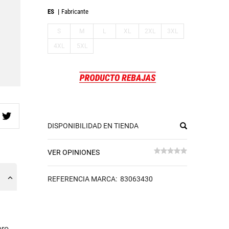
ES
Fabricante
S
M
L
XL
2XL
3XL
4XL
5XL
DISPONIBILIDAD EN TIENDA
VER OPINIONES
REFERENCIA MARCA: 83063430
oro