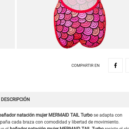
COMPARTIR EN
DESCRIPCIÓN
bañador natación mujer MERMAID TAIL Turbo
se adapta con
ompaña cada braza con comodidad y libertad de movimiento.
que el
bañador natación mujer MERMAID TAIL Turbo
resiste el cl