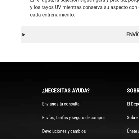
y los rayos UV mientras conserva su aspecto con
cada entrenamiento.
ENVÍ
¿NECESITAS AYUDA?
SOBR
Envíanos tu consulta
El Dep
Envíos, tarifas y seguro de compra
Sobre
Devoluciones y cambios
Únete 