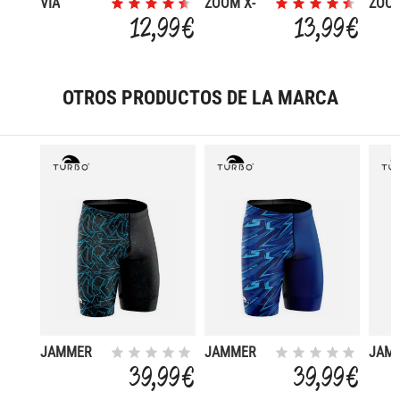
VIA
ZOOM X-
ZOOM
FIT
FIT
12,99 €
13,99 €
OTROS PRODUCTOS DE LA MARCA
JAMMER
JAMMER
JAM
FULL
FULL YORU
FULL
39,99 €
39,99 €
YAMMA
DRIF