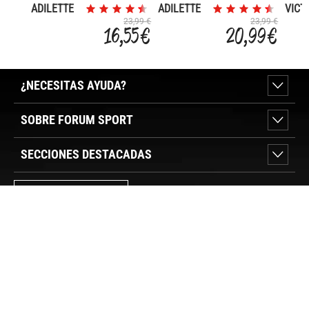
ADILETTE
ADILETTE
VICT
AQUA
AQUA
ONE
23,99 €
23,99 €
16,55 €
20,99 €
¿NECESITAS AYUDA?
SOBRE FORUM SPORT
SECCIONES DESTACADAS
VER TIENDAS
SÍGUENOS