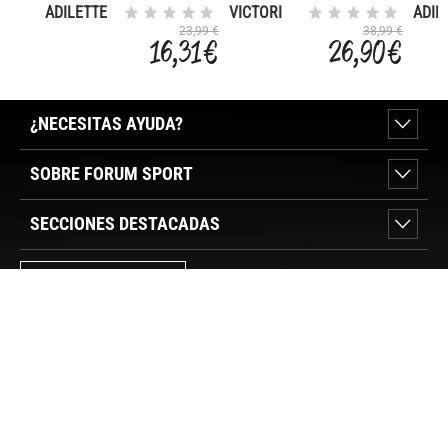
ADILETTE
VICTORI
ADIL
AQUA
ONE
SHO
23,99 €
38,99 €
16,31 €
26,90 €
¿NECESITAS AYUDA?
SOBRE FORUM SPORT
SECCIONES DESTACADAS
VER TIENDAS
SÍGUENOS