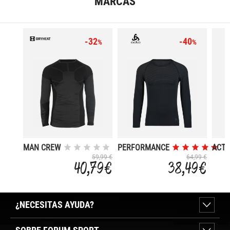
MARCAS
-32
-40
%
%
MAN CREW
PERFORMANCE
ACTI
NECK
LIGHT
59,99 €
64,99 €
40,79 €
38,49 €
LONG
SLEEVES
¿NECESITAS AYUDA?